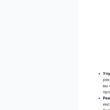
Ул
рек
вы 
про
Рек
инс