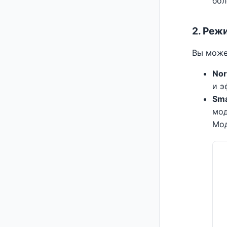
бол
2. Реж
Вы може
Nor
и э
Sma
мод
Мод