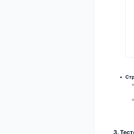
Стр
3. Тес