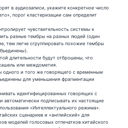
ворят в аудиозаписи, укажите конкретное число
Авто», порог кластеризации сам определит
онтролирует чувствительность системы к
лить разные тембры на разных людей (один
ие, тем легче сгруппировать похожие тембры
объединены).
этой длительности будут отброшены, что
 кашель или междометия.
ы одного и того же говорящего с временным
бъединены для уменьшения фрагментации
внивать идентифицированных говорящих с
 и автоматически подписывать их настоящие
спользования «Интеллектуального режима».
итайских сценариев и «английский» для
ов моделей голосовых отпечатков китайского