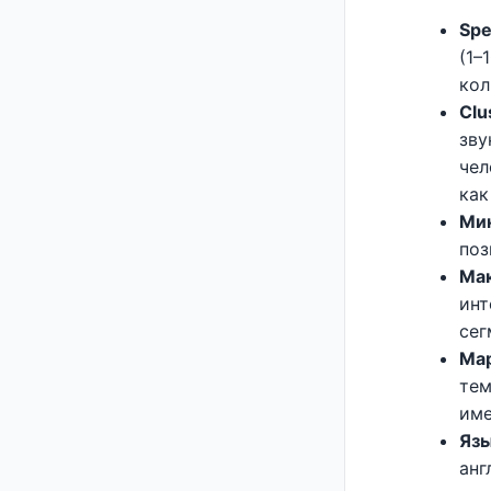
Spe
(1–
кол
Clu
зву
чел
как
Мин
поз
Мак
инт
сег
Мар
тем
име
Язы
анг