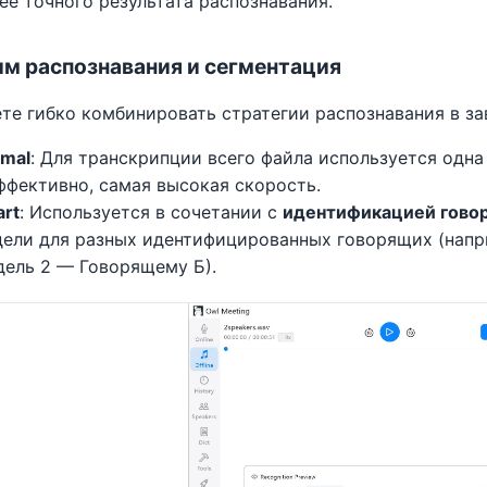
ее точного результата распознавания.
им распознавания и сегментация
те гибко комбинировать стратегии распознавания в з
mal
: Для транскрипции всего файла используется одна
ффективно, самая высокая скорость.
rt
: Используется в сочетании с
идентификацией гово
ели для разных идентифицированных говорящих (напри
ель 2 — Говорящему Б).