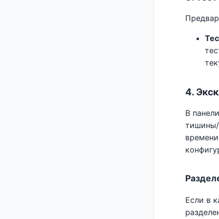
Предвар
Те
тес
тек
4. Экс
В панел
тишины/
времени
конфигу
Раздел
Если в 
разделе