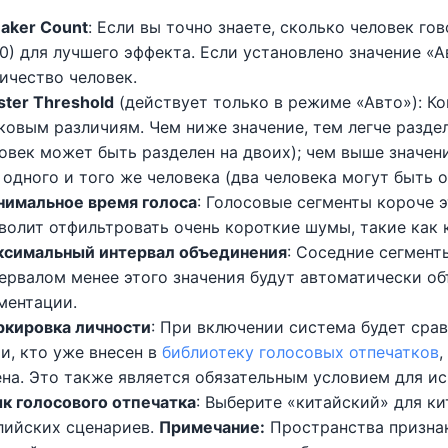
aker Count
: Если вы точно знаете, сколько человек го
10) для лучшего эффекта. Если установлено значение «
ичество человек.
ster Threshold
(действует только в режиме «Авто»): К
ковым различиям. Чем ниже значение, тем легче разде
овек может быть разделен на двоих); чем выше значен
 одного и того же человека (два человека могут быть 
имальное время голоса
: Голосовые сегменты короче 
волит отфильтровать очень короткие шумы, такие как
симальный интервал объединения
: Соседние сегмент
ервалом менее этого значения будут автоматически о
ментации.
кировка личности
: При включении система будет сра
и, кто уже внесен в
библиотеку голосовых отпечатков
,
на. Это также является обязательным условием для и
к голосового отпечатка
: Выберите «китайский» для к
лийских сценариев.
Примечание:
Пространства признак