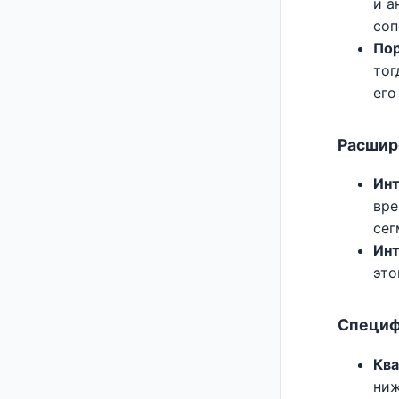
и а
соп
Пор
тог
его
Расшир
Инт
вре
сег
Инт
это
Специф
Ква
ниж