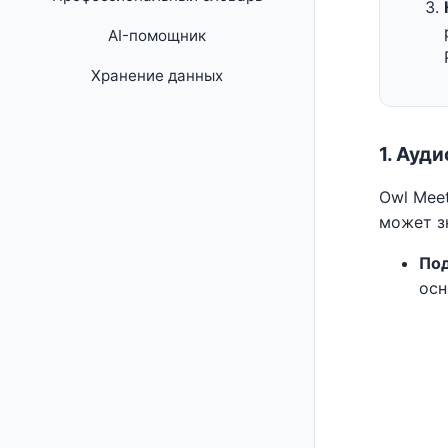
AI-помощник
Хранение данных
1. Ауд
Owl Mee
может з
По
осн