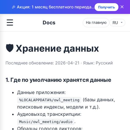
✕
🎉 Акция: 1 месяц бесплатного периода в Microsoft Store!
Получить
☰
Docs
На главную
🛡️ Хранение данных
и
Последнее обновление: 2026-04-21 · Язык: Русский
1. Где по умолчанию хранятся данные
Данные приложения:
(базы данных,
%LOCALAPPDATA%/owl_meeting
поисковые индексы, модели и т.д.).
Аудиовыход транскрипции:
.
Music/owl_meeting/audio
Образцы голосов дикторов: